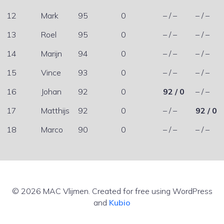
12
Mark
95
0
– / –
– / –
13
Roel
95
0
– / –
– / –
14
Marijn
94
0
– / –
– / –
15
Vince
93
0
– / –
– / –
16
Johan
92
0
92 / 0
– / –
17
Matthijs
92
0
– / –
92 / 0
18
Marco
90
0
– / –
– / –
© 2026 MAC Vlijmen. Created for free using WordPress
and
Kubio