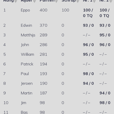
Rang
Rijder
Punten
Schrap
Nr. 1
Nr. 2
1
Eppo
400
100
100 /
100 /
0 TQ
0 TQ
2
Edwin
370
0
93 / 0
93 / 0
3
Matthijs
289
0
– / –
95 / 0
4
John
286
0
96 / 0
96 / 0
5
William
281
0
95 / 0
– / –
6
Patrick
194
0
– / –
– / –
7
Paul
193
0
98 / 0
– / –
8
Jeroen
190
0
94 / 0
– / –
9
Martin
187
0
– / –
94 / 0
10
Jim
98
0
– / –
98 / 0
11
Bas
98
0
– / –
– / –