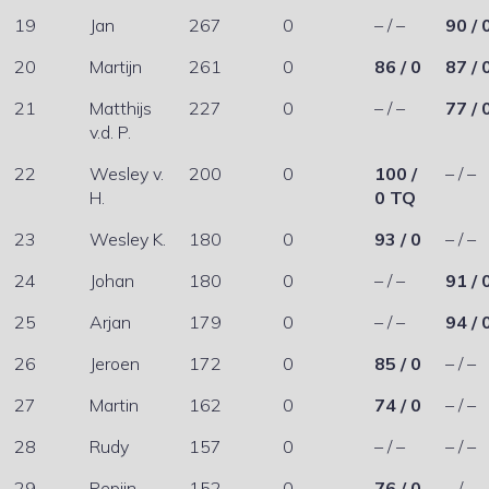
19
Jan
267
0
– / –
90 / 
20
Martijn
261
0
86 / 0
87 / 
21
Matthijs
227
0
– / –
77 / 
v.d. P.
22
Wesley v.
200
0
100 /
– / –
H.
0 TQ
23
Wesley K.
180
0
93 / 0
– / –
24
Johan
180
0
– / –
91 / 
25
Arjan
179
0
– / –
94 / 
26
Jeroen
172
0
85 / 0
– / –
27
Martin
162
0
74 / 0
– / –
28
Rudy
157
0
– / –
– / –
29
Pepijn
152
0
76 / 0
– / –