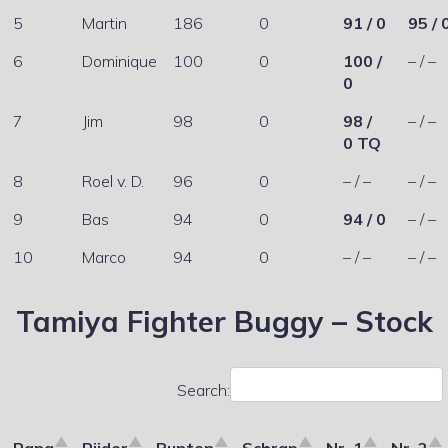
5
Martin
186
0
91 / 0
95 / 
6
Dominique
100
0
100 /
– / –
0
7
Jim
98
0
98 /
– / –
0 TQ
8
Roel v. D.
96
0
– / –
– / –
9
Bas
94
0
94 / 0
– / –
10
Marco
94
0
– / –
– / –
Tamiya Fighter Buggy – Stock
Search: