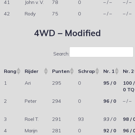
41
John v. V.
78
0
– / –
– / –
42
Rody
75
0
– / –
– / –
4WD – Modified
Search:
Rang
Rijder
Punten
Schrap
Nr. 1
Nr. 2
1
Ari
295
0
95 / 0
100 /
0 TQ
2
Peter
294
0
96 / 0
– / –
3
Roel T.
291
93
93 / 0
98 / 
4
Marijn
281
0
92 / 0
96 / 