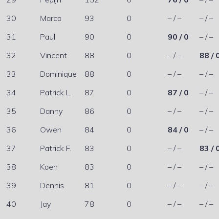
30
Marco
93
0
– / –
– / –
31
Paul
90
0
90 / 0
– / –
32
Vincent
88
0
– / –
88 / 
33
Dominique
88
0
– / –
– / –
34
Patrick L.
87
0
87 / 0
– / –
35
Danny
86
0
– / –
– / –
36
Owen
84
0
84 / 0
– / –
37
Patrick F.
83
0
– / –
83 / 
38
Koen
83
0
– / –
– / –
39
Dennis
81
0
– / –
– / –
40
Jay
78
0
– / –
– / –