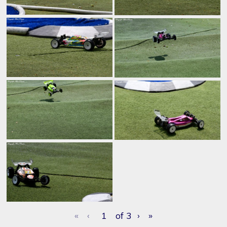
«
‹
of
3
›
»