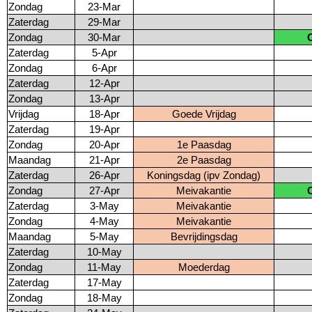
Zondag
23-Mar
Zaterdag
29-Mar
Zondag
30-Mar
Zaterdag
5-Apr
Zondag
6-Apr
Zaterdag
12-Apr
Zondag
13-Apr
Vrijdag
18-Apr
Goede Vrijdag
Zaterdag
19-Apr
Zondag
20-Apr
1e Paasdag
Maandag
21-Apr
2e Paasdag
Zaterdag
26-Apr
Koningsdag (ipv Zondag)
Zondag
27-Apr
Meivakantie
Zaterdag
3-May
Meivakantie
Zondag
4-May
Meivakantie
Maandag
5-May
Bevrijdingsdag
Zaterdag
10-May
Zondag
11-May
Moederdag
Zaterdag
17-May
Zondag
18-May