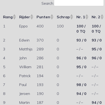
Search:
Rang
Rijder
Punten
Schrap
Nr. 1
Nr. 2
1
Eppo
400
100
100 /
100 /
0 TQ
0 TQ
2
Edwin
370
0
93 / 0
93 / 0
3
Matthijs
289
0
– / –
95 / 0
4
John
286
0
96 / 0
96 / 0
5
William
281
0
95 / 0
– / –
6
Patrick
194
0
– / –
– / –
7
Paul
193
0
98 / 0
– / –
8
Jeroen
190
0
94 / 0
– / –
9
Martin
187
0
– / –
94 / 0