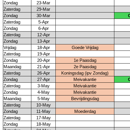
Zondag
23-Mar
Zaterdag
29-Mar
Zondag
30-Mar
Zaterdag
5-Apr
Zondag
6-Apr
Zaterdag
12-Apr
Zondag
13-Apr
Vrijdag
18-Apr
Goede Vrijdag
Zaterdag
19-Apr
Zondag
20-Apr
1e Paasdag
Maandag
21-Apr
2e Paasdag
Zaterdag
26-Apr
Koningsdag (ipv Zondag)
Zondag
27-Apr
Meivakantie
Zaterdag
3-May
Meivakantie
Zondag
4-May
Meivakantie
Maandag
5-May
Bevrijdingsdag
Zaterdag
10-May
Zondag
11-May
Moederdag
Zaterdag
17-May
Zondag
18-May