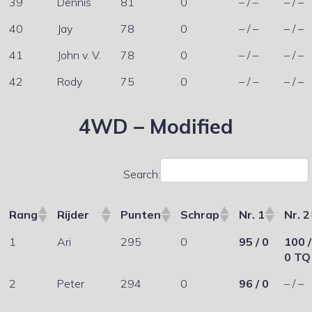
39
Dennis
81
0
– / –
– / –
40
Jay
78
0
– / –
– / –
41
John v. V.
78
0
– / –
– / –
42
Rody
75
0
– / –
– / –
4WD – Modified
Search:
Rang
Rijder
Punten
Schrap
Nr. 1
Nr. 2
1
Ari
295
0
95 / 0
100 /
0 TQ
2
Peter
294
0
96 / 0
– / –