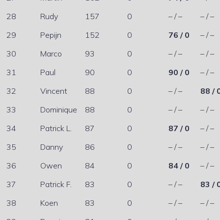
28
Rudy
157
0
– / –
– / –
29
Pepijn
152
0
76 / 0
– / –
30
Marco
93
0
– / –
– / –
31
Paul
90
0
90 / 0
– / –
32
Vincent
88
0
– / –
88 / 
33
Dominique
88
0
– / –
– / –
34
Patrick L.
87
0
87 / 0
– / –
35
Danny
86
0
– / –
– / –
36
Owen
84
0
84 / 0
– / –
37
Patrick F.
83
0
– / –
83 / 
38
Koen
83
0
– / –
– / –