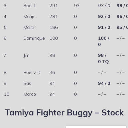
3
Roel T.
291
93
93 / 0
98 / 
4
Marijn
281
0
92 / 0
96 / 
5
Martin
186
0
91 / 0
95 / 
6
Dominique
100
0
100 /
– / –
0
7
Jim
98
0
98 /
– / –
0 TQ
8
Roel v. D.
96
0
– / –
– / –
9
Bas
94
0
94 / 0
– / –
10
Marco
94
0
– / –
– / –
Tamiya Fighter Buggy – Stock