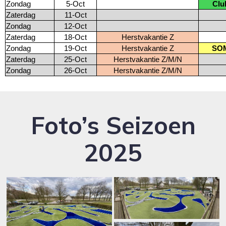
Zondag
5-Oct
Clu
Zaterdag
11-Oct
Zondag
12-Oct
Zaterdag
18-Oct
Herstvakantie Z
Zondag
19-Oct
Herstvakantie Z
SOM
Zaterdag
25-Oct
Herstvakantie Z/M/N
Zondag
26-Oct
Herstvakantie Z/M/N
Foto’s Seizoen
2025