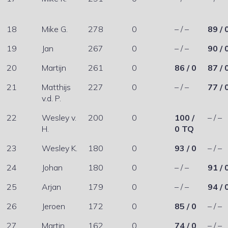
18
Mike G.
278
0
– / –
89 / 
19
Jan
267
0
– / –
90 / 
20
Martijn
261
0
86 / 0
87 / 
21
Matthijs
227
0
– / –
77 / 
v.d. P.
22
Wesley v.
200
0
100 /
– / –
H.
0 TQ
23
Wesley K.
180
0
93 / 0
– / –
24
Johan
180
0
– / –
91 / 
25
Arjan
179
0
– / –
94 / 
26
Jeroen
172
0
85 / 0
– / –
27
Martin
162
0
74 / 0
– / –