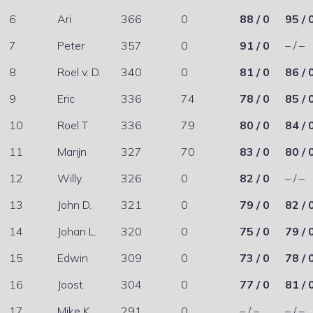
6
Ari
366
0
88 / 0
95 / 
7
Peter
357
0
91 / 0
– / –
8
Roel v. D.
340
0
81 / 0
86 / 
9
Eric
336
74
78 / 0
85 / 
10
Roel T
336
79
80 / 0
84 / 
11
Marijn
327
70
83 / 0
80 / 
12
Willy
326
0
82 / 0
– / –
13
John D.
321
0
79 / 0
82 / 
14
Johan L.
320
0
75 / 0
79 / 
15
Edwin
309
0
73 / 0
78 / 
16
Joost
304
0
77 / 0
81 / 
17
Mike K.
291
0
– / –
– / –