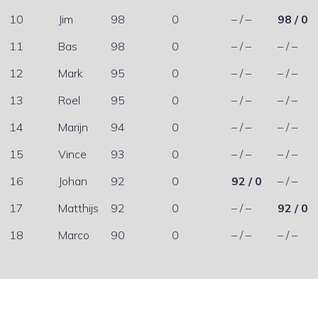
10
Jim
98
0
– / –
98 / 0
11
Bas
98
0
– / –
– / –
12
Mark
95
0
– / –
– / –
13
Roel
95
0
– / –
– / –
14
Marijn
94
0
– / –
– / –
15
Vince
93
0
– / –
– / –
16
Johan
92
0
92 / 0
– / –
17
Matthijs
92
0
– / –
92 / 0
18
Marco
90
0
– / –
– / –