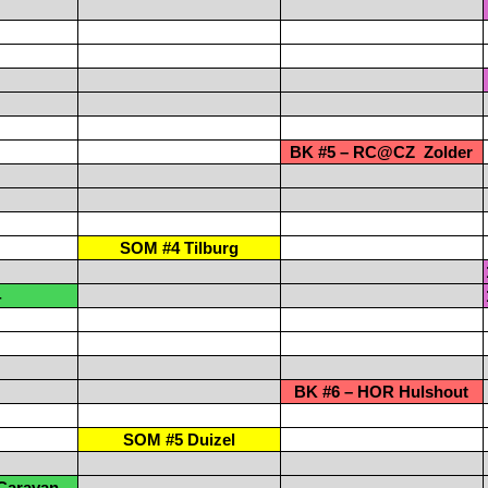
BK #5 – RC@CZ
Zolder
SOM #4 Tilburg
4
BK #6 – HOR Hulshout
SOM #5 Duizel