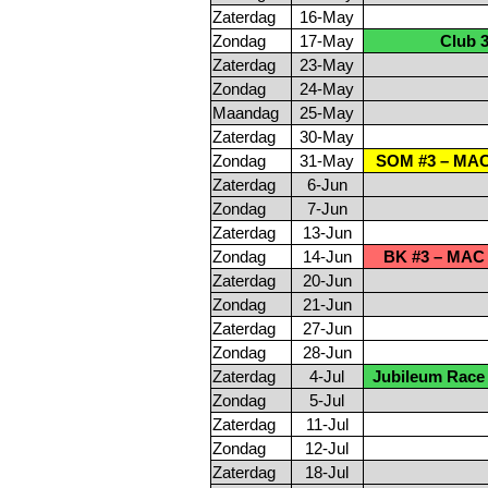
Zaterdag
16-May
Zondag
17-May
Club 
Zaterdag
23-May
Zondag
24-May
Maandag
25-May
Zaterdag
30-May
Zondag
31-May
SOM #3 – MAC
Zaterdag
6-Jun
Zondag
7-Jun
Zaterdag
13-Jun
Zondag
14-Jun
BK #3 – MAC 
Zaterdag
20-Jun
Zondag
21-Jun
Zaterdag
27-Jun
Zondag
28-Jun
Zaterdag
4-Jul
Jubileum Race 
Zondag
5-Jul
Zaterdag
11-Jul
Zondag
12-Jul
Zaterdag
18-Jul