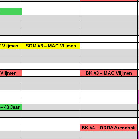
3
 Vlijmen
SOM #3 – MAC Vlijmen
Vlijmen
BK #3 – MAC Vlijmen
– 40 Jaar
BK #4 – ORRA Arendonk