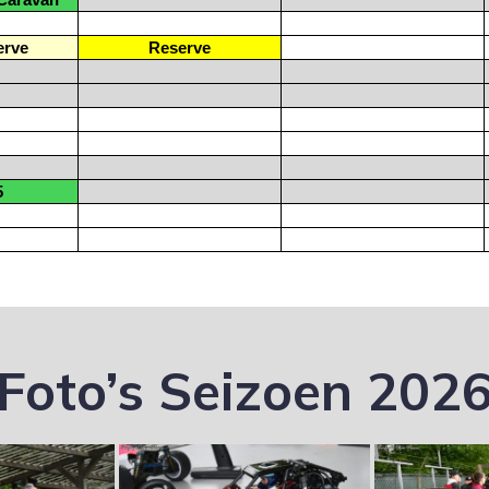
Caravan
rve
Reserve
5
Foto’s Seizoen 202