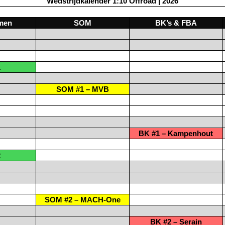
Wedstrijdkalender 1:10 Offroad | 2026
men
SOM
BK’s & FBA
1
SOM #1 – MVB
BK #1 – Kampenhout
2
SOM #2 – MACH-One
BK #2 – Serain