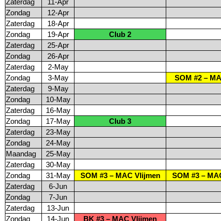
Zaterdag
11-Apr
Zondag
12-Apr
Zaterdag
18-Apr
Zondag
19-Apr
Club 2
Zaterdag
25-Apr
Zondag
26-Apr
Zaterdag
2-May
Zondag
3-May
SOM #2 – M
Zaterdag
9-May
Zondag
10-May
Zaterdag
16-May
Zondag
17-May
Club 3
Zaterdag
23-May
Zondag
24-May
Maandag
25-May
Zaterdag
30-May
Zondag
31-May
SOM #3 – MAC Vlijmen
SOM #3 – MAC
Zaterdag
6-Jun
Zondag
7-Jun
Zaterdag
13-Jun
Zondag
14-Jun
BK #3 – MAC Vlijmen