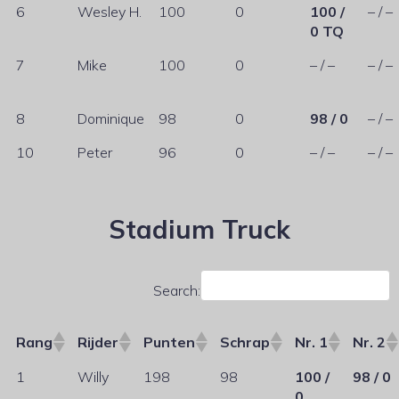
6
Wesley H.
100
0
100 /
– / –
0 TQ
7
Mike
100
0
– / –
– / –
8
Dominique
98
0
98 / 0
– / –
10
Peter
96
0
– / –
– / –
Stadium Truck
Search:
Rang
Rijder
Punten
Schrap
Nr. 1
Nr. 2
1
Willy
198
98
100 /
98 / 0
0