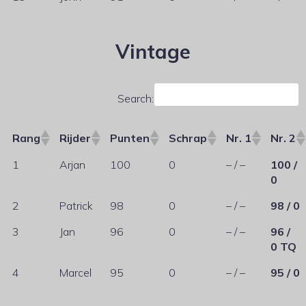
Vintage
Search:
Rang
Rijder
Punten
Schrap
Nr. 1
Nr. 2
1
Arjan
100
0
– / –
100 /
0
2
Patrick
98
0
– / –
98 / 0
3
Jan
96
0
– / –
96 /
0 TQ
4
Marcel
95
0
– / –
95 / 0