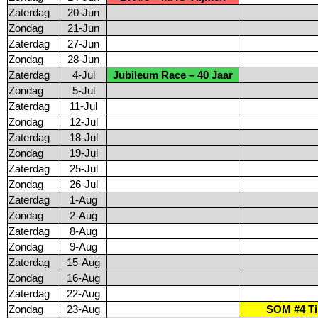
Zaterdag
20-Jun
Zondag
21-Jun
Zaterdag
27-Jun
Zondag
28-Jun
Zaterdag
4-Jul
Jubileum Race – 40 Jaar
Zondag
5-Jul
Zaterdag
11-Jul
Zondag
12-Jul
Zaterdag
18-Jul
Zondag
19-Jul
Zaterdag
25-Jul
Zondag
26-Jul
Zaterdag
1-Aug
Zondag
2-Aug
Zaterdag
8-Aug
Zondag
9-Aug
Zaterdag
15-Aug
Zondag
16-Aug
Zaterdag
22-Aug
Zondag
23-Aug
SOM #4 Ti