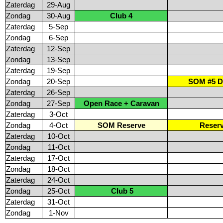
Zaterdag
29-Aug
Zondag
30-Aug
Club 4
Zaterdag
5-Sep
Zondag
6-Sep
Zaterdag
12-Sep
Zondag
13-Sep
Zaterdag
19-Sep
Zondag
20-Sep
SOM #5 D
Zaterdag
26-Sep
Zondag
27-Sep
Open Race + Caravan
Zaterdag
3-Oct
Zondag
4-Oct
SOM Reserve
Reser
Zaterdag
10-Oct
Zondag
11-Oct
Zaterdag
17-Oct
Zondag
18-Oct
Zaterdag
24-Oct
Zondag
25-Oct
Club 5
Zaterdag
31-Oct
Zondag
1-Nov