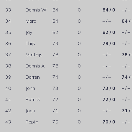
33
Dennis W
84
0
84 / 0
– / –
34
Marc
84
0
– / –
84 /
35
Jay
82
0
82 / 0
– / –
36
Thijs
79
0
79 / 0
– / –
37
Matthijs
78
0
– / –
78 /
38
Dennis A
75
0
– / –
– / –
39
Darren
74
0
– / –
74 /
40
John
73
0
73 / 0
– / –
41
Patrick
72
0
72 / 0
– / –
42
Joeri
71
0
– / –
71 /
43
Pepijn
70
0
70 / 0
– / –