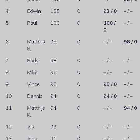
4
Edwin
185
0
93 / 0
– / –
5
Paul
100
0
100 /
– / –
0
6
Matthijs
98
0
– / –
98 / 0
P.
7
Rudy
98
0
– / –
– / –
8
Mike
96
0
– / –
– / –
9
Vince
95
0
95 / 0
– / –
10
Dennis
94
0
94 / 0
– / –
11
Matthijs
94
0
– / –
94 / 0
K.
12
Jos
93
0
– / –
– / –
13
John
91
0
– / –
– / –