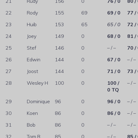
21
Rudy
156
0
76 / 0
80 /
22
Rody
155
69
69 / 0
77 /
23
Huib
153
65
65 / 0
72 /
24
Joey
149
0
68 / 0
81 /
25
Stef
146
0
– / –
70 /
26
Edwin
144
0
67 / 0
– / –
27
Joost
144
0
71 / 0
73 /
28
Wesley H
100
0
100 /
– / –
0 TQ
29
Dominique
96
0
96 / 0
– / –
30
Koen
86
0
86 / 0
– / –
31
Bob
86
0
– / –
– / –
32
Tom R
85
0
– / –
85 /