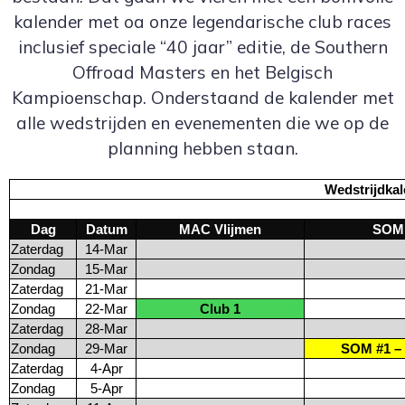
kalender met oa onze legendarische club races
inclusief speciale “40 jaar” editie, de Southern
Offroad Masters en het Belgisch
Kampioenschap. Onderstaand de kalender met
alle wedstrijden en evenementen die we op de
planning hebben staan.
Wedstrijdkal
Dag
Datum
MAC Vlijmen
SOM
Zaterdag
14-Mar
Zondag
15-Mar
Zaterdag
21-Mar
Zondag
22-Mar
Club 1
Zaterdag
28-Mar
Zondag
29-Mar
SOM #1 –
Zaterdag
4-Apr
Zondag
5-Apr