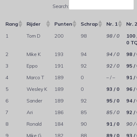
Search:
Rang
Rijder
Punten
Schrap
Nr. 1
Nr. 
1
Tom D
200
98
98 / 0
100 
0 T
2
Mike K
193
94
94 / 0
98 /
3
Eppo
191
92
92 / 0
95 /
4
Marco T
189
0
– / –
91 /
5
Wesley K
189
0
93 / 0
96 /
6
Sander
189
92
95 / 0
94 /
7
Ari
186
85
85 / 0
92 /
8
Ronald
184
90
91 / 0
90 /
9
Mike G
182
88
89 / 0
93 /