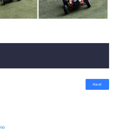
Next
io