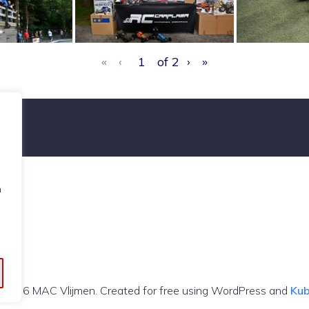
«
‹
of
2
›
»
Tags:
No tag
n
 2026 MAC Vlijmen. Created for free using WordPress and
Kub