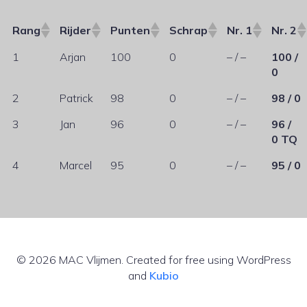
Rang
Rijder
Punten
Schrap
Nr. 1
Nr. 2
1
Arjan
100
0
– / –
100 /
0
2
Patrick
98
0
– / –
98 / 0
3
Jan
96
0
– / –
96 /
0 TQ
4
Marcel
95
0
– / –
95 / 0
© 2026 MAC Vlijmen. Created for free using WordPress
and
Kubio