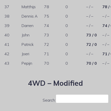
37
Matthijs
78
0
– / –
78 /
38
Dennis A
75
0
– / –
– / –
39
Darren
74
0
– / –
74 /
40
John
73
0
73 / 0
– / –
41
Patrick
72
0
72 / 0
– / –
42
Joeri
71
0
– / –
71 /
43
Pepijn
70
0
70 / 0
– / –
4WD – Modified
Search: