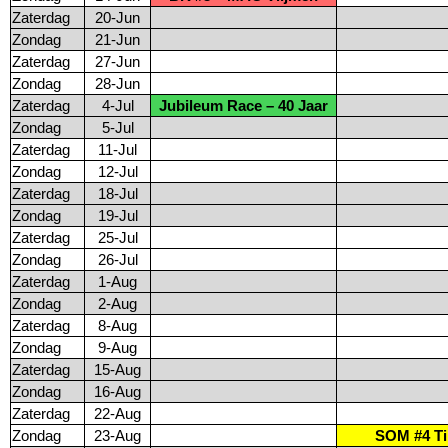
Zaterdag
20-Jun
Zondag
21-Jun
Zaterdag
27-Jun
Zondag
28-Jun
Zaterdag
4-Jul
Jubileum Race – 40 Jaar
Zondag
5-Jul
Zaterdag
11-Jul
Zondag
12-Jul
Zaterdag
18-Jul
Zondag
19-Jul
Zaterdag
25-Jul
Zondag
26-Jul
Zaterdag
1-Aug
Zondag
2-Aug
Zaterdag
8-Aug
Zondag
9-Aug
Zaterdag
15-Aug
Zondag
16-Aug
Zaterdag
22-Aug
Zondag
23-Aug
SOM #4 Ti