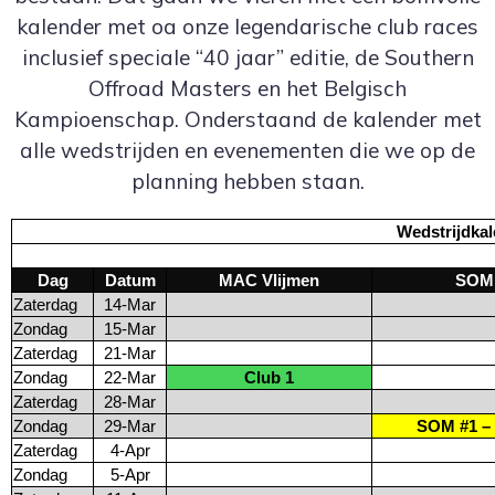
kalender met oa onze legendarische club races
inclusief speciale “40 jaar” editie, de Southern
Offroad Masters en het Belgisch
Kampioenschap. Onderstaand de kalender met
alle wedstrijden en evenementen die we op de
planning hebben staan.
Wedstrijdkal
Dag
Datum
MAC Vlijmen
SOM
Zaterdag
14-Mar
Zondag
15-Mar
Zaterdag
21-Mar
Zondag
22-Mar
Club 1
Zaterdag
28-Mar
Zondag
29-Mar
SOM #1 –
Zaterdag
4-Apr
Zondag
5-Apr