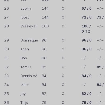
26
Edwin
144
0
67 / 0
– / –
27
Joost
144
0
71 / 0
73 /
28
Wesley H
100
0
100 /
– / –
0 TQ
29
Dominique
96
0
96 / 0
– / –
30
Koen
86
0
86 / 0
– / –
31
Bob
86
0
– / –
– / –
32
Tom R
85
0
– / –
85 /
33
Dennis W
84
0
84 / 0
– / –
34
Marc
84
0
– / –
84 /
35
Jay
82
0
82 / 0
– / –
36
Thijs
79
0
79 / 0
– / –