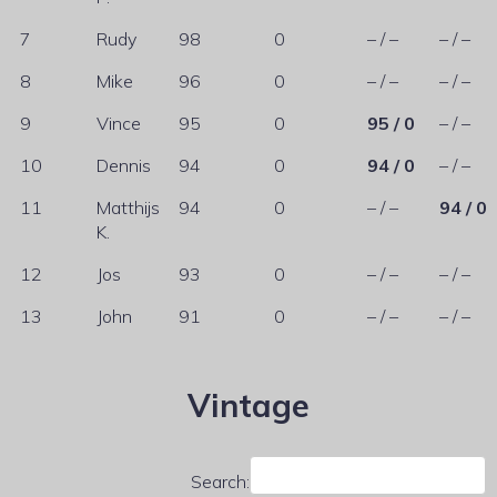
7
Rudy
98
0
– / –
– / –
8
Mike
96
0
– / –
– / –
9
Vince
95
0
95 / 0
– / –
10
Dennis
94
0
94 / 0
– / –
11
Matthijs
94
0
– / –
94 / 0
K.
12
Jos
93
0
– / –
– / –
13
John
91
0
– / –
– / –
Vintage
Search: