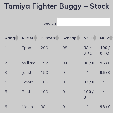
Tamiya Fighter Buggy – Stock
Search:
Rang
Rijder
Punten
Schrap
Nr. 1
Nr. 2
1
Eppo
200
98
98 /
100 /
0 TQ
0 TQ
2
William
192
94
96 / 0
96 / 0
3
Joost
190
0
– / –
95 / 0
4
Edwin
185
0
93 / 0
– / –
5
Paul
100
0
100 /
– / –
0
6
Matthijs
98
0
– / –
98 / 0
P.