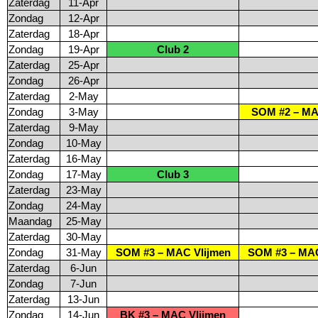
Zaterdag
11-Apr
Zondag
12-Apr
Zaterdag
18-Apr
Zondag
19-Apr
Club 2
Zaterdag
25-Apr
Zondag
26-Apr
Zaterdag
2-May
Zondag
3-May
SOM #2 – M
Zaterdag
9-May
Zondag
10-May
Zaterdag
16-May
Zondag
17-May
Club 3
Zaterdag
23-May
Zondag
24-May
Maandag
25-May
Zaterdag
30-May
Zondag
31-May
SOM #3 – MAC Vlijmen
SOM #3 – MAC
Zaterdag
6-Jun
Zondag
7-Jun
Zaterdag
13-Jun
Zondag
14-Jun
BK #3 – MAC Vlijmen