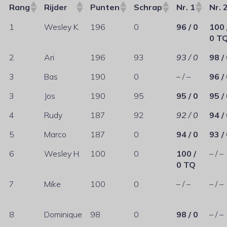
Rang
Rijder
Punten
Schrap
Nr. 1
Nr. 
1
Wesley K.
196
0
96 / 0
100 
0 T
2
Ari
196
93
93 / 0
98 /
3
Bas
190
0
– / –
96 /
3
Jos
190
95
95 / 0
95 /
4
Rudy
187
92
92 / 0
94 /
5
Marco
187
0
94 / 0
93 /
6
Wesley H.
100
0
100 /
– / –
0 TQ
7
Mike
100
0
– / –
– / –
8
Dominique
98
0
98 / 0
– / –