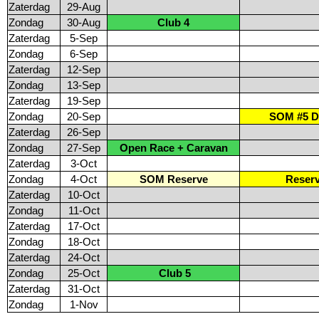
Zaterdag
29-Aug
Zondag
30-Aug
Club 4
Zaterdag
5-Sep
Zondag
6-Sep
Zaterdag
12-Sep
Zondag
13-Sep
Zaterdag
19-Sep
Zondag
20-Sep
SOM #5 D
Zaterdag
26-Sep
Zondag
27-Sep
Open Race + Caravan
Zaterdag
3-Oct
Zondag
4-Oct
SOM Reserve
Reser
Zaterdag
10-Oct
Zondag
11-Oct
Zaterdag
17-Oct
Zondag
18-Oct
Zaterdag
24-Oct
Zondag
25-Oct
Club 5
Zaterdag
31-Oct
Zondag
1-Nov