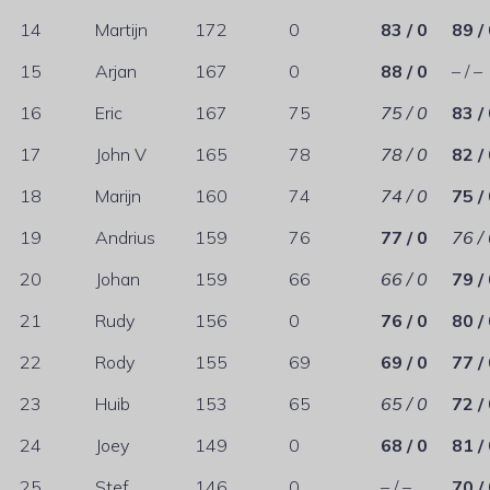
14
Martijn
172
0
83 / 0
89 /
15
Arjan
167
0
88 / 0
– / –
16
Eric
167
75
75 / 0
83 /
17
John V
165
78
78 / 0
82 /
18
Marijn
160
74
74 / 0
75 /
19
Andrius
159
76
77 / 0
76 /
20
Johan
159
66
66 / 0
79 /
21
Rudy
156
0
76 / 0
80 /
22
Rody
155
69
69 / 0
77 /
23
Huib
153
65
65 / 0
72 /
24
Joey
149
0
68 / 0
81 /
25
Stef
146
0
– / –
70 /