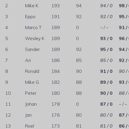
2
Mike K
193
94
94 / 0
98 /
3
Eppo
191
92
92 / 0
95 /
4
Marco T
189
0
– / –
91 /
5
Wesley K
189
0
93 / 0
96 /
6
Sander
189
92
95 / 0
94 /
7
Ari
186
85
85 / 0
92 /
8
Ronald
184
90
91 / 0
90 /
9
Mike G
182
88
89 / 0
93 /
10
Peter
180
88
90 / 0
88 /
11
Johan
178
0
87 / 0
– / –
12
Jan
176
80
80 / 0
87 /
13
Roel
173
81
81 / 0
86 /