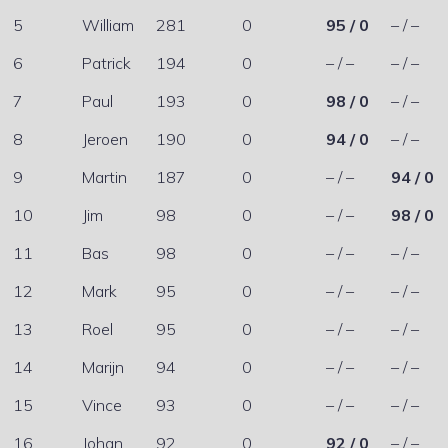
5
William
281
0
95 / 0
– / –
6
Patrick
194
0
– / –
– / –
7
Paul
193
0
98 / 0
– / –
8
Jeroen
190
0
94 / 0
– / –
9
Martin
187
0
– / –
94 / 0
10
Jim
98
0
– / –
98 / 0
11
Bas
98
0
– / –
– / –
12
Mark
95
0
– / –
– / –
13
Roel
95
0
– / –
– / –
14
Marijn
94
0
– / –
– / –
15
Vince
93
0
– / –
– / –
16
Johan
92
0
92 / 0
– / –