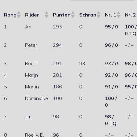
Rang
Rijder
Punten
Schrap
Nr. 1
Nr. 2
1
Ari
295
0
95 / 0
100 /
0 TQ
2
Peter
294
0
96 / 0
– / –
3
Roel T.
291
93
93 / 0
98 / 
4
Marijn
281
0
92 / 0
96 / 
5
Martin
186
0
91 / 0
95 / 
6
Dominique
100
0
100 /
– / –
0
7
Jim
98
0
98 /
– / –
0 TQ
8
Roel v. D.
96
0
– / –
– / –