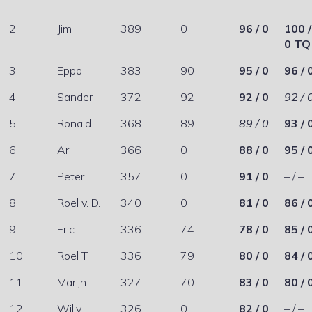
2
Jim
389
0
96 / 0
100 /
0 TQ
3
Eppo
383
90
95 / 0
96 / 
4
Sander
372
92
92 / 0
92 / 
5
Ronald
368
89
89 / 0
93 / 
6
Ari
366
0
88 / 0
95 / 
7
Peter
357
0
91 / 0
– / –
8
Roel v. D.
340
0
81 / 0
86 / 
9
Eric
336
74
78 / 0
85 / 
10
Roel T
336
79
80 / 0
84 / 
11
Marijn
327
70
83 / 0
80 / 
12
Willy
326
0
82 / 0
– / –