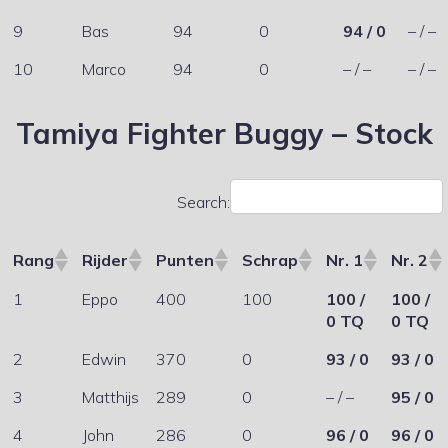
9
Bas
94
0
94 / 0
– / –
10
Marco
94
0
– / –
– / –
Tamiya Fighter Buggy – Stock
Search:
Rang
Rijder
Punten
Schrap
Nr. 1
Nr. 2
1
Eppo
400
100
100 /
100 /
0 TQ
0 TQ
2
Edwin
370
0
93 / 0
93 / 0
3
Matthijs
289
0
– / –
95 / 0
4
John
286
0
96 / 0
96 / 0