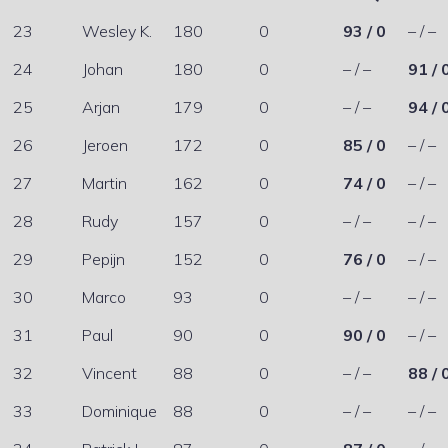
23
Wesley K.
180
0
93 / 0
– / –
24
Johan
180
0
– / –
91 / 
25
Arjan
179
0
– / –
94 / 
26
Jeroen
172
0
85 / 0
– / –
27
Martin
162
0
74 / 0
– / –
28
Rudy
157
0
– / –
– / –
29
Pepijn
152
0
76 / 0
– / –
30
Marco
93
0
– / –
– / –
31
Paul
90
0
90 / 0
– / –
32
Vincent
88
0
– / –
88 / 
33
Dominique
88
0
– / –
– / –