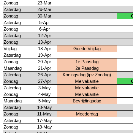
Zondag
23-Mar
Zaterdag
29-Mar
Zondag
30-Mar
Zaterdag
5-Apr
Zondag
6-Apr
Zaterdag
12-Apr
Zondag
13-Apr
Vrijdag
18-Apr
Goede Vrijdag
Zaterdag
19-Apr
Zondag
20-Apr
1e Paasdag
Maandag
21-Apr
2e Paasdag
Zaterdag
26-Apr
Koningsdag (ipv Zondag)
Zondag
27-Apr
Meivakantie
Zaterdag
3-May
Meivakantie
Zondag
4-May
Meivakantie
Maandag
5-May
Bevrijdingsdag
Zaterdag
10-May
Zondag
11-May
Moederdag
Zaterdag
17-May
Zondag
18-May