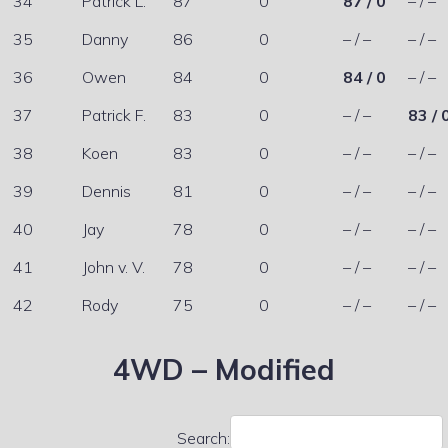
34
Patrick L.
87
0
87 / 0
– / –
35
Danny
86
0
– / –
– / –
36
Owen
84
0
84 / 0
– / –
37
Patrick F.
83
0
– / –
83 / 
38
Koen
83
0
– / –
– / –
39
Dennis
81
0
– / –
– / –
40
Jay
78
0
– / –
– / –
41
John v. V.
78
0
– / –
– / –
42
Rody
75
0
– / –
– / –
4WD – Modified
Search: