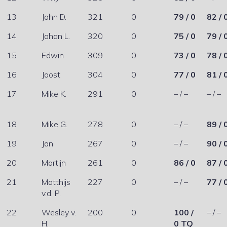
13
John D.
321
0
79 / 0
82 / 
14
Johan L.
320
0
75 / 0
79 / 
15
Edwin
309
0
73 / 0
78 / 
16
Joost
304
0
77 / 0
81 / 
17
Mike K.
291
0
– / –
– / –
18
Mike G.
278
0
– / –
89 / 
19
Jan
267
0
– / –
90 / 
20
Martijn
261
0
86 / 0
87 / 
21
Matthijs
227
0
– / –
77 / 
v.d. P.
22
Wesley v.
200
0
100 /
– / –
H.
0 TQ