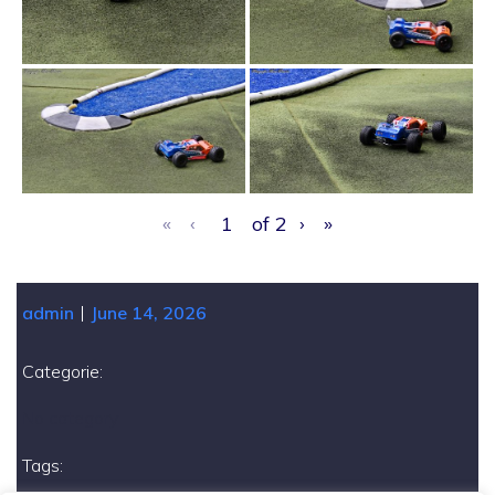
«
‹
of
2
›
»
|
admin
June 14, 2026
Categorie:
No category
Tags: