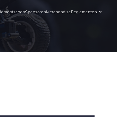
idmaatschap
Sponsoren
Merchandise
Reglementen