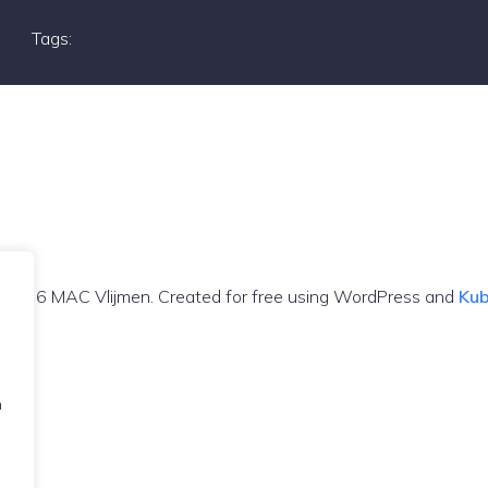
ory
Tags:
No tag
 2026 MAC Vlijmen. Created for free using WordPress and
Kub
n