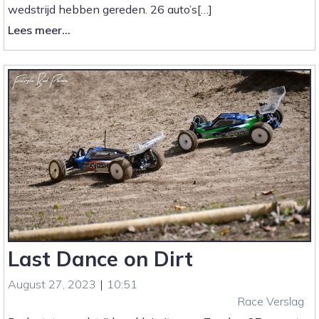
wedstrijd hebben gereden. 26 auto’s[…]
:
Lees meer...
Clubwedstrijd
1
is
een
feit
Last Dance on Dirt
August 27, 2023
|
10:51
Race Verslag