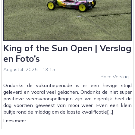
King of the Sun Open | Verslag
en Foto’s
August 4, 2025
|
13:15
Race Verslag
Ondanks de vakantieperiode is er een hevige strijd
geleverd en vooral veel gelachen. Ondanks de niet super
positieve weersvoorspellingen zijn we eigenlijk heel de
dag voorzien geweest van mooi weer. Even een klein
buitje rond de middag om de laaste kwalificatie[…]
:
Lees meer...
King
of