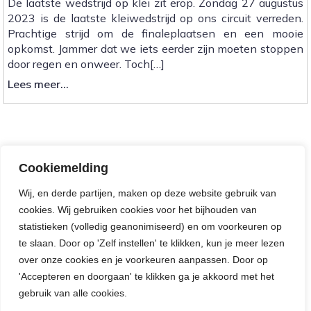
De laatste wedstrijd op klei zit erop. Zondag 27 augustus
2023 is de laatste kleiwedstrijd op ons circuit verreden.
Prachtige strijd om de finaleplaatsen en een mooie
opkomst. Jammer dat we iets eerder zijn moeten stoppen
door regen en onweer. Toch[…]
:
Lees meer...
Last
Dance
on
Dirt
<<
Cookiemelding
1
2
Wij, en derde partijen, maken op deze website gebruik van
cookies. Wij gebruiken cookies voor het bijhouden van
statistieken (volledig geanonimiseerd) en om voorkeuren op
te slaan. Door op 'Zelf instellen' te klikken, kun je meer lezen
over onze cookies en je voorkeuren aanpassen. Door op
'Accepteren en doorgaan' te klikken ga je akkoord met het
gebruik van alle cookies.
© 2026 MAC Vlijmen. Created for free using WordPress