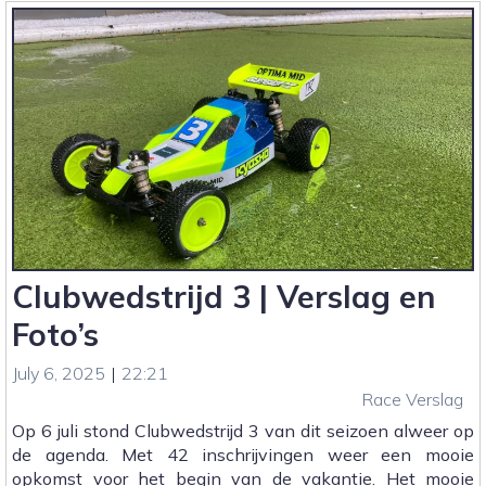
the
Sun
Open
|
Verslag
en
Foto’s
Clubwedstrijd 3 | Verslag en
Foto’s
July 6, 2025
|
22:21
Race Verslag
Op 6 juli stond Clubwedstrijd 3 van dit seizoen alweer op
de agenda. Met 42 inschrijvingen weer een mooie
opkomst voor het begin van de vakantie. Het mooie