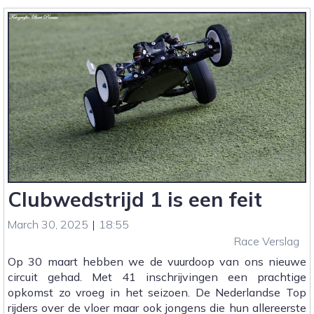
2
|
Verslag
en
Foto’s
Clubwedstrijd 1 is een feit
March 30, 2025
|
18:55
Race Verslag
Op 30 maart hebben we de vuurdoop van ons nieuwe
circuit gehad. Met 41 inschrijvingen een prachtige
opkomst zo vroeg in het seizoen. De Nederlandse Top
rijders over de vloer maar ook jongens die hun allereerste