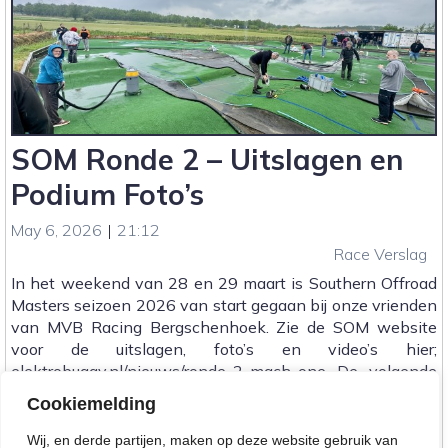
SOM Ronde 2 – Uitslagen en
Podium Foto’s
May 6, 2026
|
21:12
Race Verslag
In het weekend van 28 en 29 maart is Southern Offroad
Masters seizoen 2026 van start gegaan bij onze vrienden
van MVB Racing Bergschenhoek. Zie de SOM website
voor de uitslagen, foto’s en video’s hier;
elektrobuggy.nl/nieuws/ronde-2-mach-one De volgende
race is op[…]
Cookiemelding
:
Lees meer...
Wij, en derde partijen, maken op deze website gebruik van
SOM