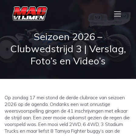
Seizoen 2026 –
Clubwedstrijd 3 | Verslag,
Foto’s en Video’s
Op zondag 17 mei stond de derde clubrace van seizoen
2026 op de agenda. Ondanks een wat onrustige
weersvoorspelling gingen de 41 inschrijvingen met elkaar
de strijd aan. Een zeer mooie opkomst gezien de regen die
voorspeld was. Een mooi veld 2WD, 6 4WD, 3 Stadium
Trucks en maar liefst 8 Tamiya Fighter buggy’s aan de