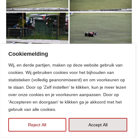
Cookiemelding
«
‹
of
3
›
»
Wij, en derde partijen, maken op deze website gebruik van
cookies. Wij gebruiken cookies voor het bijhouden van
|
statistieken (volledig geanonimiseerd) en om voorkeuren op
Eppo van der Plas
May 20, 2026
te slaan. Door op 'Zelf instellen' te klikken, kun je meer lezen
over onze cookies en je voorkeuren aanpassen. Door op
Categorie:
'Accepteren en doorgaan' te klikken ga je akkoord met het
gebruik van alle cookies.
Club Nieuws
-
Race Verslag
Tags:
Reject All
Accept All
Seizoen 2026