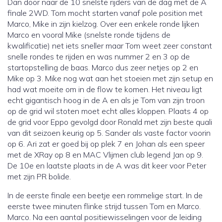
Dan door naar de 10 snelste rijders van de dag met de A
finale 2WD. Tom mocht starten vanaf pole position met
Marco, Mike in zijn kielzog. Over een enkele ronde lijken
Marco en vooral Mike (snelste ronde tijdens de
kwalificatie) net iets sneller maar Tom weet zeer constant
snelle rondes te rijden en was nummer 2 en 3 op de
startopstelling de baas. Marco dus zeer netjes op 2 en
Mike op 3. Mike nog wat aan het stoeien met zijn setup en
had wat moeite om in de flow te komen. Het niveau ligt
echt gigantisch hoog in de A en als je Tom van zijn troon
op de grid wil stoten moet echt alles kloppen. Plaats 4 op
de grid voor Eppo gevolgd door Ronald met zijn beste quali
van dit seizoen keurig op 5. Sander als vaste factor voorin
op 6. Ari zat er goed bij op plek 7 en Johan als een speer
met de XRay op 8 en MAC Vlijmen club legend Jan op 9.
De 10e en laatste plaats in de A was dit keer voor Peter
met zijn PR bolide.
In de eerste finale een beetje een rommelige start. In de
eerste twee minuten flinke strijd tussen Tom en Marco.
Marco. Na een aantal positiewisselingen voor de leiding