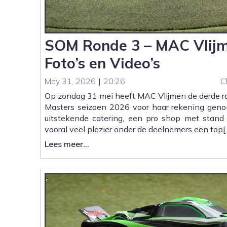
SOM Ronde 3 – MAC Vlijme
Foto’s en Video’s
May 31, 2026
|
20:26
C
Op zondag 31 mei heeft MAC Vlijmen de derde r
Masters seizoen 2026 voor haar rekening genom
uitstekende catering, een pro shop met stand 
vooral veel plezier onder de deelnemers een top[
:
Lees meer...
SOM
Ronde
3
–
MAC
Vlijmen