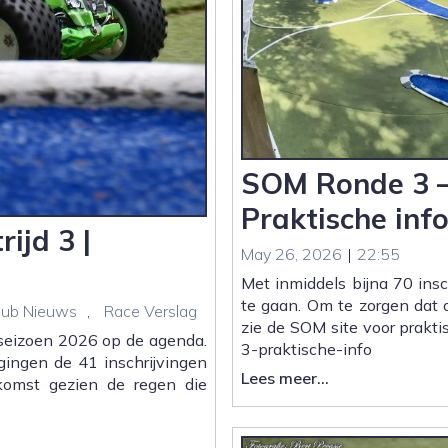
SOM Ronde 3 –
Praktische inf
ijd 3 |
May 26, 2026
|
22:55
Met inmiddels bijna 70 ins
te gaan. Om te zorgen dat o
lub Nieuws
,
Race Verslag
zie de SOM site voor prakti
seizoen 2026 op de agenda.
3-praktische-info
ingen de 41 inschrijvingen
:
Lees meer...
komst gezien de regen die
SOM
Ronde