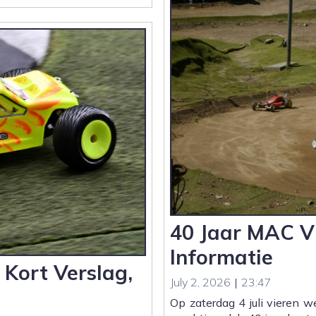
Vlijmen
|
Verslag
en
Foto’s
40 Jaar MAC Vl
Informatie
 Kort Verslag,
July 2, 2026
|
23:47
Op zaterdag 4 juli vieren 