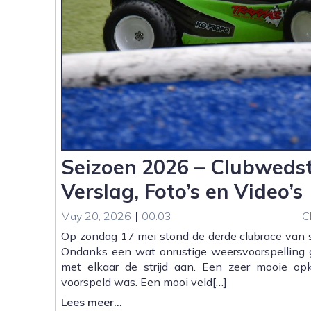
|
Uitslagen,
Foto’s
en
Video’s
Seizoen 2026 – Clubwedstr
Verslag, Foto’s en Video’s
May 20, 2026
|
00:03
C
Op zondag 17 mei stond de derde clubrace van 
Ondanks een wat onrustige weersvoorspelling g
met elkaar de strijd aan. Een zeer mooie op
voorspeld was. Een mooi veld[…]
:
Lees meer...