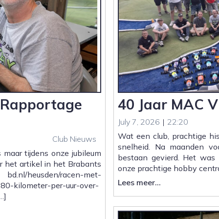
V Rapportage
40 Jaar MAC Vl
July 7, 2026
|
22:20
Wat een club, prachtige his
Club Nieuws
snelheid. Na maanden voo
 maar tijdens onze jubileum
bestaan gevierd. Het was
r het artikel in het Brabants
onze prachtige hobby centr
bd.nl/heusden/racen-met-
:
Lees meer...
0-kilometer-per-uur-over-
40
…]
Jaar
MAC