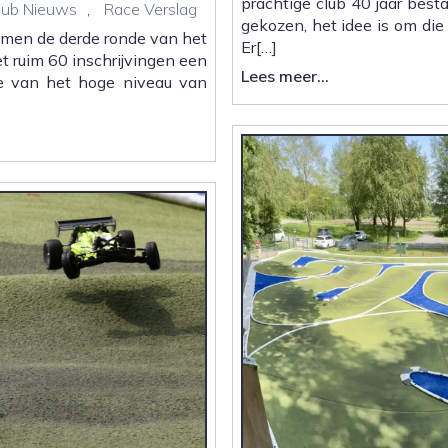
prachtige club 40 jaar best
lub Nieuws
,
Race Verslag
gekozen, het idee is om die
jmen de derde ronde van het
Er[…]
 ruim 60 inschrijvingen een
:
Lees meer...
e van het hoge niveau van
40
Jaar
MAC
Vlijmen
|
Praktische
Informatie