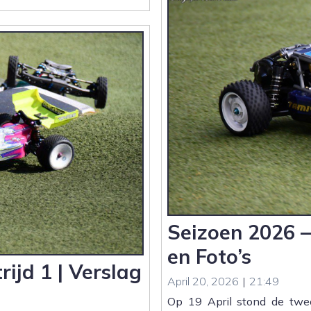
3
–
MAC
Vlijmen
|
Praktische
informatie
Seizoen 2026 –
en Foto’s
ijd 1 | Verslag
April 20, 2026
|
21:49
Op 19 April stond de twe