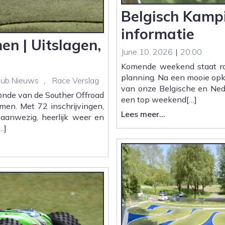
Belgisch Kampi
informatie
n | Uitslagen,
June 10, 2026
|
20:00
Komende weekend staat ro
planning. Na een mooie opk
lub Nieuws
,
Race Verslag
van onze Belgische en Ned
onde van de Souther Offroad
een top weekend[…]
en. Met 72 inschrijvingen,
:
Lees meer...
aanwezig, heerlijk weer en
Belgisch
…]
Kampioenscha
|
Praktische
informatie