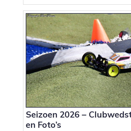
Seizoen
2026
–
Clubwedstrijd
3
|
Verslag,
Foto’s
en
Video’s
Seizoen 2026 – Clubwedstr
en Foto’s