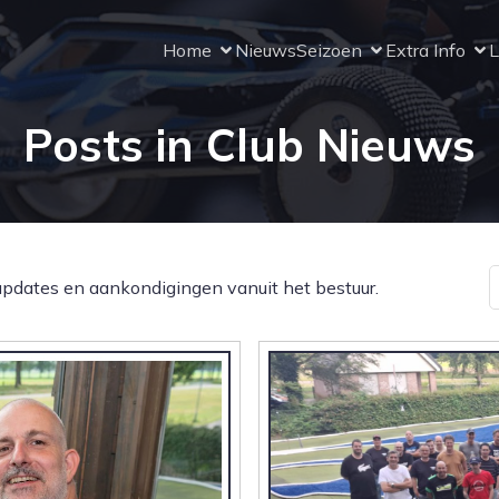
Home
Nieuws
Seizoen
Extra Info
L
Posts in Club Nieuws
d updates en aankondigingen vanuit het bestuur.