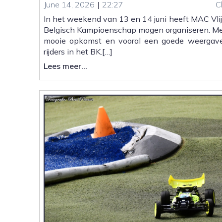
June 14, 2026
|
22:27
C
In het weekend van 13 en 14 juni heeft MAC Vli
Belgisch Kampioenschap mogen organiseren. Met
mooie opkomst en vooral een goede weergav
rijders in het BK.[…]
:
Lees meer...
Belgisch
Kampioenschap
|
Kort
Verslag,
Video’s
en
Foto’s