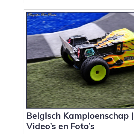
40
Jaar
MAC
Vlijmen
|
TV
Rapportage
en
Media
verslag
Belgisch Kampioenschap |
Video’s en Foto’s