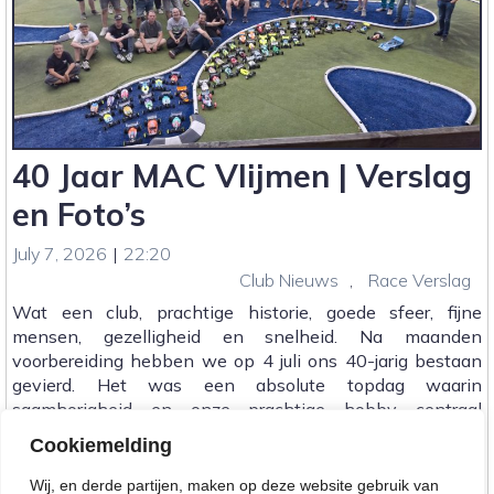
40 Jaar MAC Vlijmen | Verslag
en Foto’s
July 7, 2026
|
22:20
Club Nieuws
,
Race Verslag
Wat een club, prachtige historie, goede sfeer, fijne
mensen, gezelligheid en snelheid. Na maanden
voorbereiding hebben we op 4 juli ons 40-jarig bestaan
gevierd. Het was een absolute topdag waarin
saamhorigheid en onze prachtige hobby centraal
stonden. Veel oude bekenden gezien,[…]
Cookiemelding
:
Lees meer...
Wij, en derde partijen, maken op deze website gebruik van
40