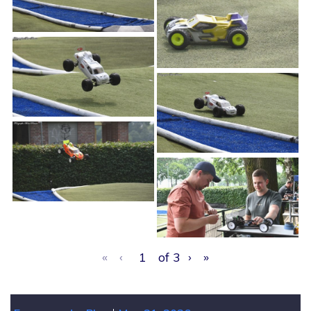
«
‹
of
3
›
»