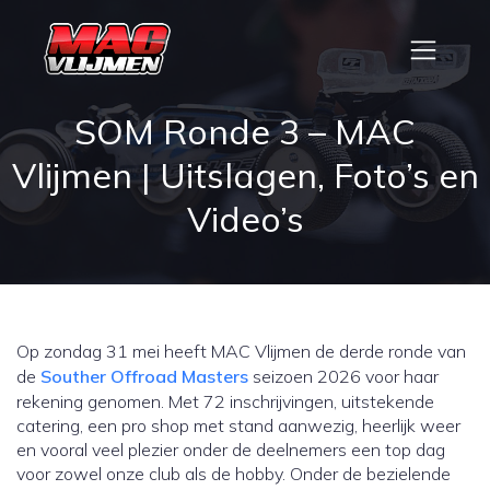
SOM Ronde 3 – MAC
Vlijmen | Uitslagen, Foto’s en
Video’s
Op zondag 31 mei heeft MAC Vlijmen de derde ronde van
de
Souther Offroad Masters
seizoen 2026 voor haar
rekening genomen. Met 72 inschrijvingen, uitstekende
catering, een pro shop met stand aanwezig, heerlijk weer
en vooral veel plezier onder de deelnemers een top dag
voor zowel onze club als de hobby. Onder de bezielende