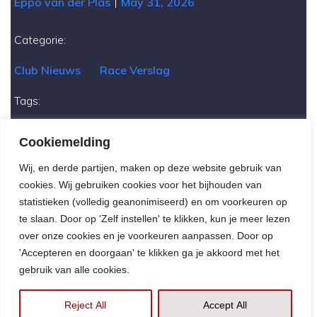
|
Eppo van der Plas
May 31, 2026
Categorie:
Club Nieuws
-
Race Verslag
Tags:
Seizoen 2026
Cookiemelding
Wij, en derde partijen, maken op deze website gebruik van
Previous
Next
cookies. Wij gebruiken cookies voor het bijhouden van
statistieken (volledig geanonimiseerd) en om voorkeuren op
te slaan. Door op 'Zelf instellen' te klikken, kun je meer lezen
over onze cookies en je voorkeuren aanpassen. Door op
'Accepteren en doorgaan' te klikken ga je akkoord met het
gebruik van alle cookies.
© 2026 MAC Vlijmen. Created for free using WordPress
and
Kubio
Reject All
Accept All