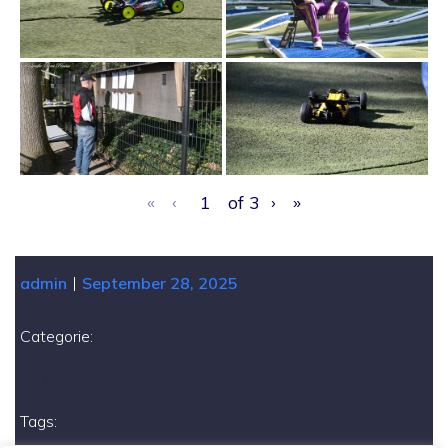
«
‹
of
3
›
»
|
admin
September 28, 2025
Categorie:
No category
Tags: