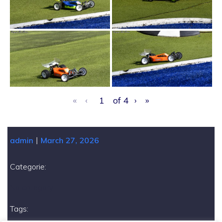
«
‹
of
4
›
»
|
admin
March 27, 2026
Categorie:
No category
Tags: