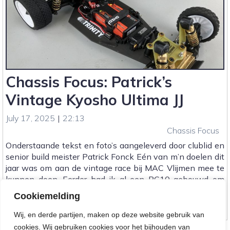
Chassis Focus: Patrick’s
Vintage Kyosho Ultima JJ
July 17, 2025
|
22:13
Chassis Focus
Onderstaande tekst en foto’s aangeleverd door clublid en
senior build meister Patrick Fonck Eén van m’n doelen dit
jaar was om aan de vintage race bij MAC Vlijmen mee te
kunnen doen. Eerder had ik al een RC10 gebouwd om
in[…]
Cookiemelding
:
Lees meer...
Wij, en derde partijen, maken op deze website gebruik van
Chassis
cookies. Wij gebruiken cookies voor het bijhouden van
Focus: