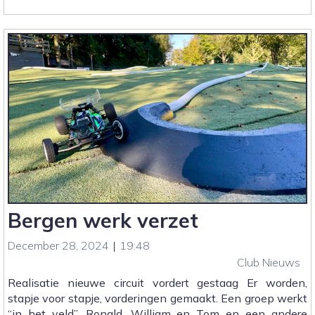
Werkzaamheden
15
maart
2025
Bergen werk verzet
December 28, 2024
|
19:48
Club Nieuws
Realisatie nieuwe circuit vordert gestaag Er worden,
stapje voor stapje, vorderingen gemaakt. Een groep werkt
“in het veld”, Ronald, William en Tom en een andere