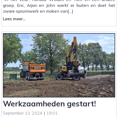
groep, Eric, Arjan en John werkt er buiten en doet het
zware opruimwerk en maken van[…]
:
Lees meer...
Bergen
werk
verzet
Werkzaamheden gestart!
September 13, 2024
|
19:01