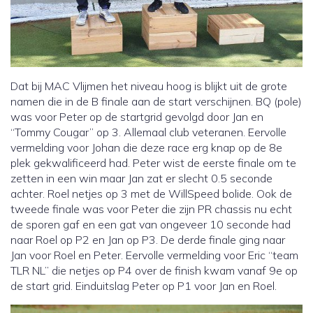
Dat bij MAC Vlijmen het niveau hoog is blijkt uit de grote
namen die in de B finale aan de start verschijnen. BQ (pole)
was voor Peter op de startgrid gevolgd door Jan en
“Tommy Cougar” op 3. Allemaal club veteranen. Eervolle
vermelding voor Johan die deze race erg knap op de 8e
plek gekwalificeerd had. Peter wist de eerste finale om te
zetten in een win maar Jan zat er slecht 0.5 seconde
achter. Roel netjes op 3 met de WillSpeed bolide. Ook de
tweede finale was voor Peter die zijn PR chassis nu echt
de sporen gaf en een gat van ongeveer 10 seconde had
naar Roel op P2 en Jan op P3. De derde finale ging naar
Jan voor Roel en Peter. Eervolle vermelding voor Eric “team
TLR NL” die netjes op P4 over de finish kwam vanaf 9e op
de start grid. Einduitslag Peter op P1 voor Jan en Roel.