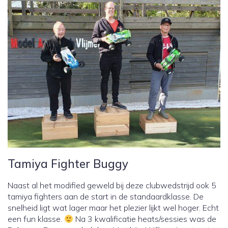
Tamiya Fighter Buggy
Naast al het modified geweld bij deze clubwedstrijd ook 5
tamiya fighters aan de start in de standaardklasse. De
snelheid ligt wat lager maar het plezier lijkt wel hoger. Echt
een fun klasse.
Na 3 kwalificatie heats/sessies was de