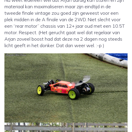
materiaal kan maximaliseren maar zijn eindtijd in de
tweede finale vintage zou goed zijn geweest voor een
plek midden in de A finale van de 2WD. Niet slecht voor
een “rear motor” chassis van 12+ jaar oud met een 10.5T
motor. Respect. (Het gerucht gaat wel dat regelaar van
Arjan zoveel boost had dat deze na 2 dagen nog steeds
licht geeft in het donker. Dat dan weer wel. :-p )