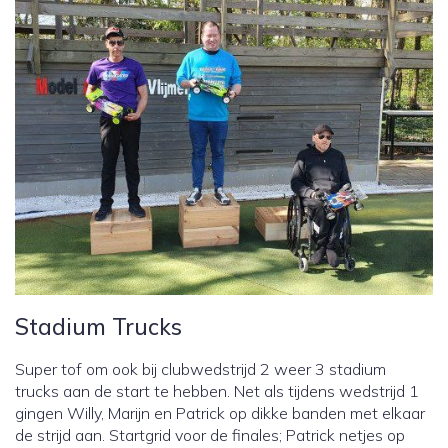
Stadium Trucks
Super tof om ook bij clubwedstrijd 2 weer 3 stadium
trucks aan de start te hebben. Net als tijdens wedstrijd 1
gingen Willy, Marijn en Patrick op dikke banden met elkaar
de strijd aan. Startgrid voor de finales; Patrick netjes op