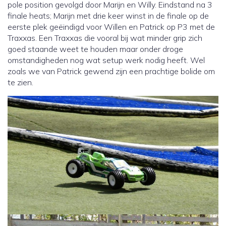
pole position gevolgd door Marijn en Willy. Eindstand na 3
finale heats; Marijn met drie keer winst in de finale op de
eerste plek geëindigd voor Willen en Patrick op P3 met de
Traxxas. Een Traxxas die vooral bij wat minder grip zich
goed staande weet te houden maar onder droge
omstandigheden nog wat setup werk nodig heeft. Wel
zoals we van Patrick gewend zijn een prachtige bolide om
te zien.