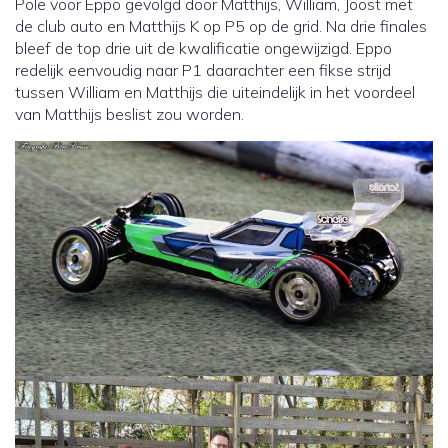
Pole voor Eppo gevolgd door Matthijs, William, Joost met
de club auto en Matthijs K op P5 op de grid. Na drie finales
bleef de top drie uit de kwalificatie ongewijzigd. Eppo
redelijk eenvoudig naar P1 daarachter een fikse strijd
tussen William en Matthijs die uiteindelijk in het voordeel
van Matthijs beslist zou worden.