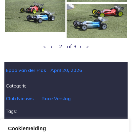
«
‹
of
3
›
»
|
Eppo van der Plas
April 20, 2026
Categorie:
Club Nieuws
-
Race Verslag
Tags:
Seizoen 2026
Cookiemelding