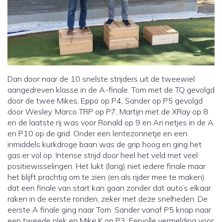
Dan door naar de 10 snelste strijders uit de tweewiel
aangedreven klasse in de A-finale. Tom met de TQ gevolgd
door de twee Mikes, Eppo op P4, Sander op P5 gevolgd
door Wesley. Marco TRP op P7, Martijn met de XRay op 8
en de laatste rij was voor Ronald op 9 en Ari netjes in de A
en P10 op de grid. Onder een lentezonnetje en een
inmiddels kurkdroge baan was de grip hoog en ging het
gas er vol op. Intense strijd door heel het veld met veel
positiewisselingen. Het lukt (lang) niet iedere finale maar
het blijft prachtig om te zien (en als rijder mee te maken)
dat een finale van start kan gaan zonder dat auto’s elkaar
raken in de eerste ronden, zeker met deze snelheden. De
eerste A finale ging naar Tom. Sander vanaf P5 knap naar
een tweede plek en Mike K op P3. Eervolle vermelding voor