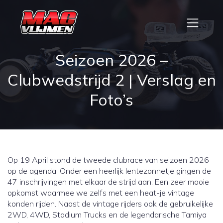
Seizoen 2026 –
Clubwedstrijd 2 | Verslag en
Foto’s
Op 19 April stond de tweede clubrace van seizoen 2026
op de agenda. Onder een heerlijk lentezonnetje gingen de
47 inschrijvingen met elkaar de strijd aan. Een zeer mooie
opkomst waarmee we zelfs met een heat-je vintage
konden rijden. Naast de vintage rijders ook de gebruikelijke
2WD, 4WD, Stadium Trucks en de legendarische Tamiya